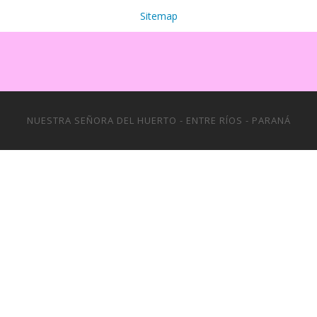
Sitemap
NUESTRA SEÑORA DEL HUERTO - ENTRE RÍOS - PARANÁ