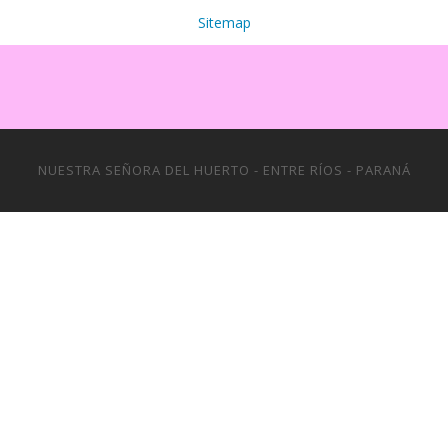
Sitemap
NUESTRA SEÑORA DEL HUERTO - ENTRE RÍOS - PARANÁ