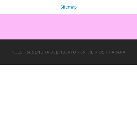
Sitemap
NUESTRA SEÑORA DEL HUERTO - ENTRE RÍOS - PARANÁ