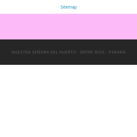
Sitemap
NUESTRA SEÑORA DEL HUERTO - ENTRE RÍOS - PARANÁ