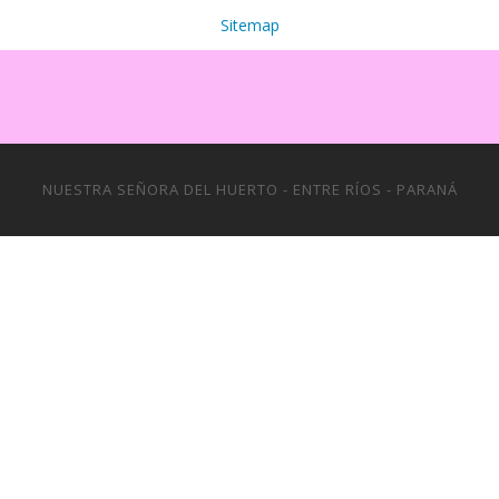
Sitemap
NUESTRA SEÑORA DEL HUERTO - ENTRE RÍOS - PARANÁ