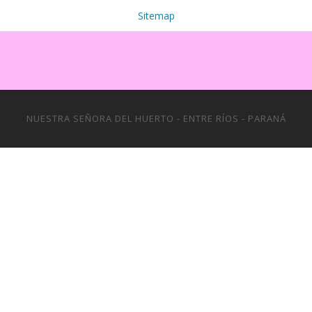
Sitemap
NUESTRA SEÑORA DEL HUERTO - ENTRE RÍOS - PARANÁ