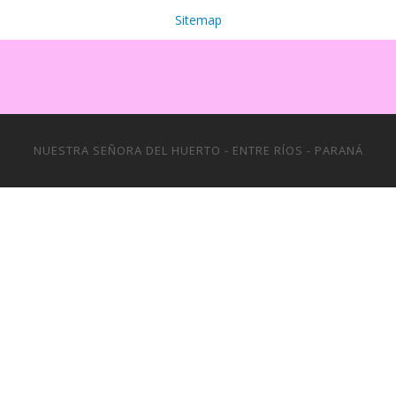
Sitemap
NUESTRA SEÑORA DEL HUERTO - ENTRE RÍOS - PARANÁ