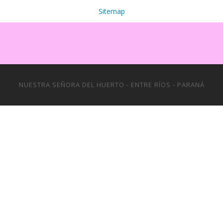
Sitemap
NUESTRA SEÑORA DEL HUERTO - ENTRE RÍOS - PARANÁ