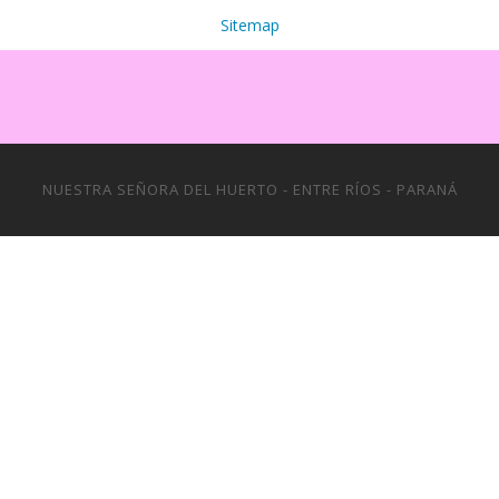
Sitemap
NUESTRA SEÑORA DEL HUERTO - ENTRE RÍOS - PARANÁ