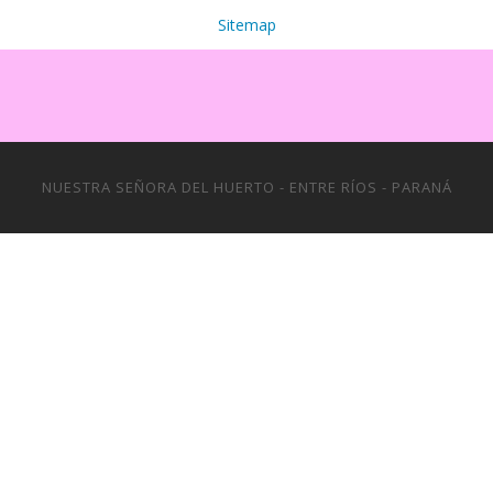
Sitemap
NUESTRA SEÑORA DEL HUERTO - ENTRE RÍOS - PARANÁ