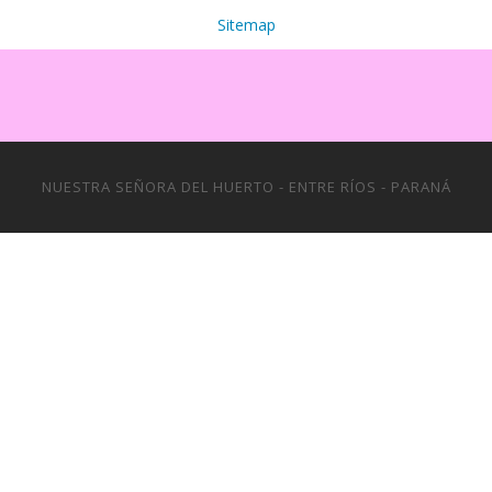
Sitemap
NUESTRA SEÑORA DEL HUERTO - ENTRE RÍOS - PARANÁ