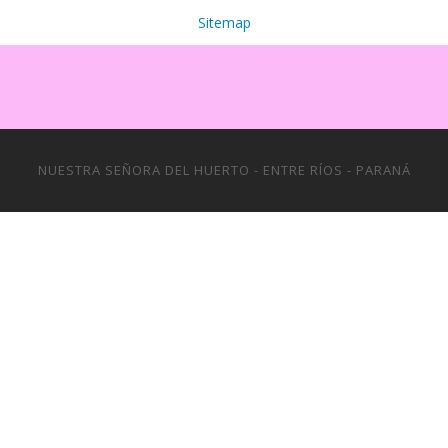
Sitemap
NUESTRA SEÑORA DEL HUERTO - ENTRE RÍOS - PARANÁ