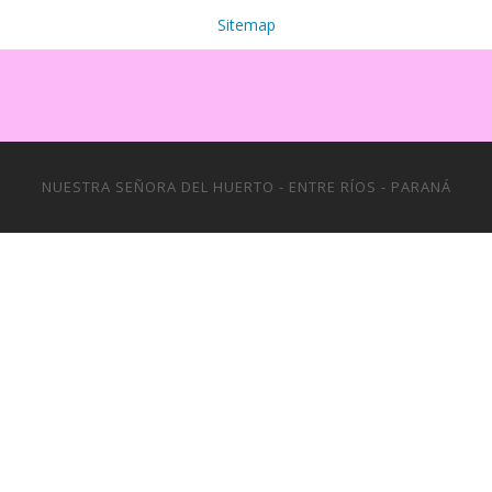
Sitemap
NUESTRA SEÑORA DEL HUERTO - ENTRE RÍOS - PARANÁ