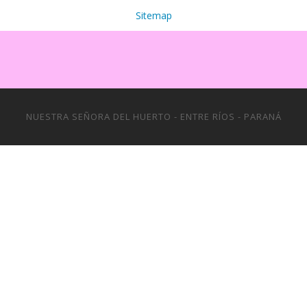
Sitemap
NUESTRA SEÑORA DEL HUERTO - ENTRE RÍOS - PARANÁ