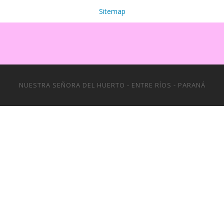
Sitemap
NUESTRA SEÑORA DEL HUERTO - ENTRE RÍOS - PARANÁ