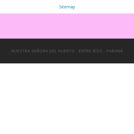
Sitemap
NUESTRA SEÑORA DEL HUERTO - ENTRE RÍOS - PARANÁ