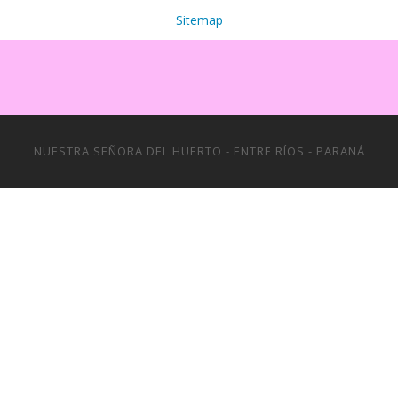
Sitemap
NUESTRA SEÑORA DEL HUERTO - ENTRE RÍOS - PARANÁ