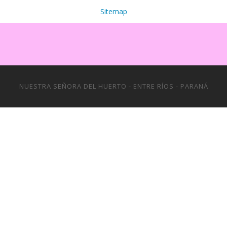
Sitemap
NUESTRA SEÑORA DEL HUERTO - ENTRE RÍOS - PARANÁ