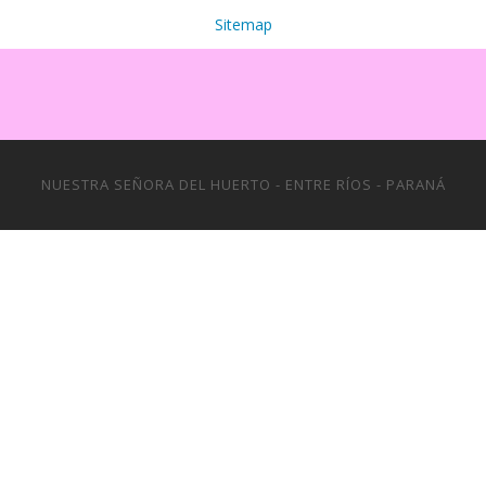
Sitemap
NUESTRA SEÑORA DEL HUERTO - ENTRE RÍOS - PARANÁ