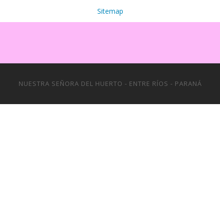
Sitemap
NUESTRA SEÑORA DEL HUERTO - ENTRE RÍOS - PARANÁ