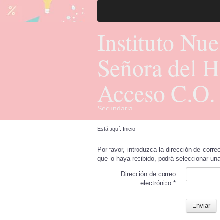
Instituto Nue
Señora del H
Acceso C.O.
Secundaria
Está aquí:
Inicio
Por favor, introduzca la dirección de corre
que lo haya recibido, podrá seleccionar un
Dirección de correo
electrónico
*
Enviar