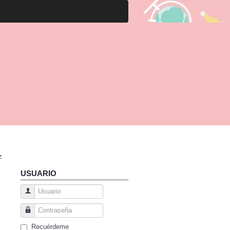
z
USUARIO
Usuario
Contraseña
Recuérdeme